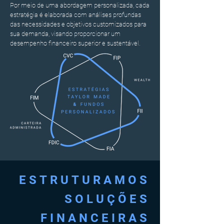
Por meio de uma abordagem personalizada, cada
estratégia é elaborada com análises profun
das
das necessidades e objetivos customizados para
sua demanda, visando proporcionar um
desempenho financeiro superior e sustentável.
ESTRUTURAMOS
SOLUÇÕES
FINANCEIRAS