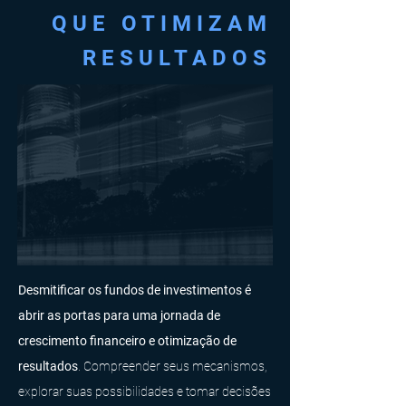
QUE OTIMIZAM
RESUL
T
ADOS
Desmi
tificar os fundos de investimentos é
abrir as portas para uma jornada de
crescimento fina
nceiro e otimização de
resultados
. Compreender seus mecanismos,
expl
orar suas possi
bilidades e tomar decisões