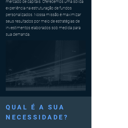
mercado de capitais.
Oferecemos uma sólida
experiência na estruturação de fundos
personalizados. Nossa missão é maximizar
seus resultados por meio de estratégias de
investimentos elaborados sob medida para
sua demanda.
QUAL É A SUA
NECESSIDADE?