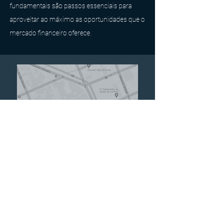
fundamentais são passos essenciais para
aproveitar ao máximo as oportunidades que o
mercado financeiro oferece.
CONTATO:
contato@e3capital.com.br
Al.Dr. Carlos de Carvalho, 417